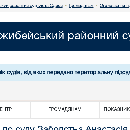
кий районний суд міста Одеси
Громадянам
Оголошення пр
•
•
жибейський районний су
ік судів, від яких передано територіальну підсуд
ЕНТР
ГРОМАДЯНАМ
ПОКАЗНИК
до суду Заболотна Анастасія