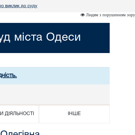
о виклик до суду
Людям з порушенням зору
д міста Одеси
ність.
И ДІЯЛЬНОСТІ
ІНШЕ
 Олегівна