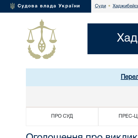
Хаджибейсь
Судова влада України
Суди
•
Хад
Перел
ПРО СУД
ПРЕС-Ц
Оголошення про виклик 