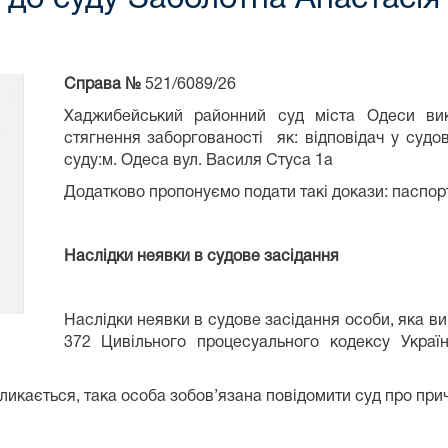
Справа №
521/6089/26
Хаджибейський районний суд міста Одеси вик
стягнення заборгованості як: відповідач у судо
суду:м. Одеса вул. Василя Стуса 1а
Додатково пропонуємо подати такі докази: паспорт
Наслідки неявки в судове засідання
Наслідки неявки в судове засідання особи, яка ви
372 Цивільного процесуального кодексу Украї
кликається, така особа зобов’язана повідомити суд про при