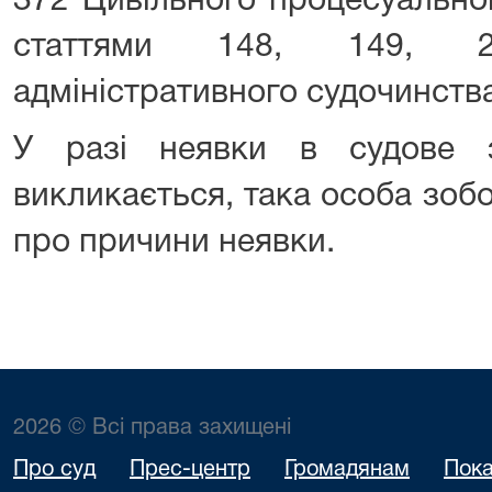
372 Цивільного процесуально
статтями 148, 149, 
адміністративного судочинства
У разі неявки в судове з
викликається, така особа зоб
про причини неявки.
2026 © Всі права захищені
Про суд
Прес-центр
Громадянам
Пока