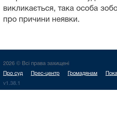
викликається, така особа зоб
про причини неявки.
2026 © Всі права захищені
Про суд
Прес-центр
Громадянам
Пока
v1.38.1