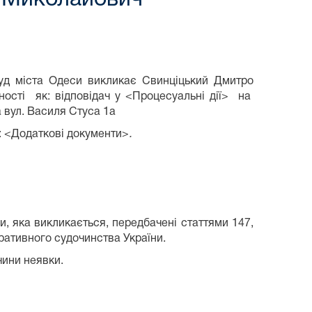
та Одеси викликає Свинціцький Дмитро
ості як: відповідач у <Процесуальні дії>
на
а вул. Василя Стуса 1а
: <Додаткові документи>
.
и, яка викликається, передбачені статтями 147,
тративного судочинства України.
чини неявки.