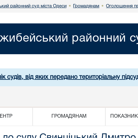
кий районний суд міста Одеси
Громадянам
Оголошення пр
•
•
жибейський районний су
ік судів, від яких передано територіальну підсуд
ЕНТР
ГРОМАДЯНАМ
ПОКАЗНИК
 до суду Свинціцький Дмитр