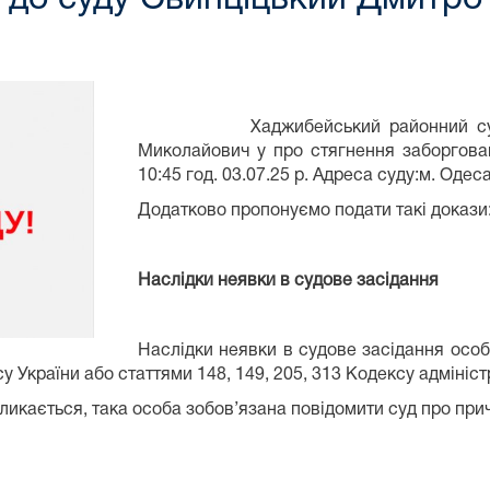
Хаджибейський районний суд міс
Миколайович у про стягнення заборгован
10:45 год. 03.07.25 р. Адреса суду:м. Одес
Додатково пропонуємо подати такі докази
Наслідки неявки в судове засідання
Наслідки неявки в судове засідання особ
у України або статтями 148, 149, 205, 313 Кодексу адмініс
кликається, така особа зобов’язана повідомити суд про при