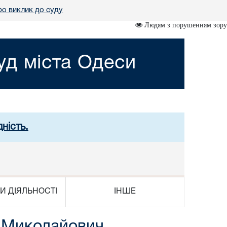
о виклик до суду
Людям з порушенням зору
д міста Одеси
ність.
И ДІЯЛЬНОСТІ
ІНШЕ
о Миколайович