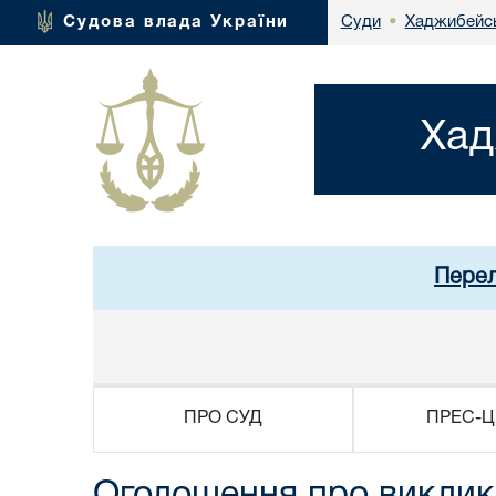
Хаджибейсь
Судова влада України
Суди
•
Хад
Перел
ПРО СУД
ПРЕС-Ц
Оголошення про виклик