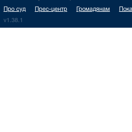
Про суд
Прес-центр
Громадянам
Пока
v1.38.1